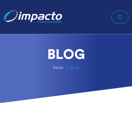
BLOG
Início
Blog
•