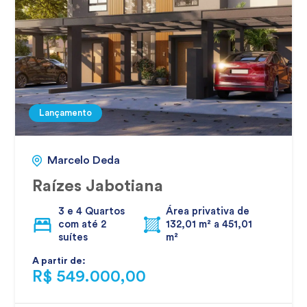
Lançamento
Marcelo Deda
Raízes Jabotiana
3 e 4 Quartos
Área privativa de
com até 2
132,01 m² a 451,01
suítes
m²
A partir de:
R$ 549.000,00